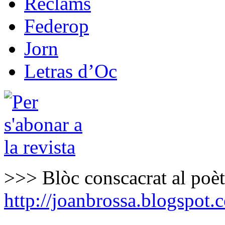
Reclams
Federop
Jorn
Letras d’Oc
>>> Blòc conscacrat al poè
http://joanbrossa.blogspot.