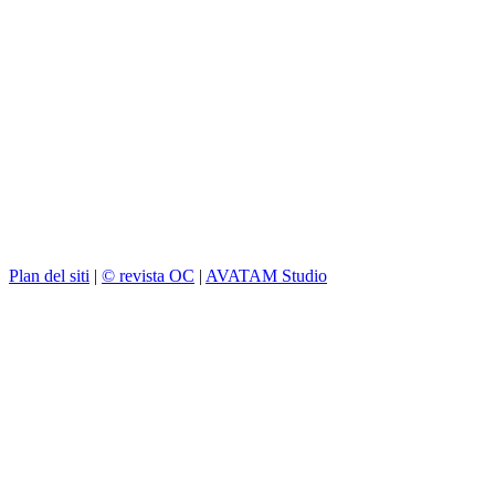
Plan del siti
|
© revista OC
|
AVATAM Studio