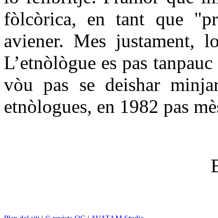
fòlcòrica, en tant que "p
aviener. Mes justament, lo
L’etnòlògue es pas tanpauc p
vòu pas se deishar minjar
etnòlogues, en 1982 pas mè