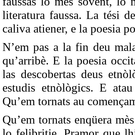
faussas lo mès sovent, lo 
literatura faussa. La tési 
caliva atiener, e la poesia p
N’em pas a la fin deu mala
qu’arribè. E la poesia occi
las descobertas deus etnòl
estudis etnòlògics. E atau
Qu’em tornats au començam
Qu’em tornats enqüera mès a
lo felibritje. Pramor que l