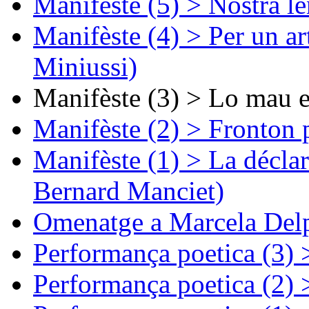
Manifèste (5) > Nòstra l
Manifèste (4) > Per un ar
Miniussi)
Manifèste (3) > Lo mau e
Manifèste (2) > Fronton 
Manifèste (1) > La décla
Bernard Manciet)
Omenatge a Marcela Delp
Performança poetica (3)
Performança poetica (2)