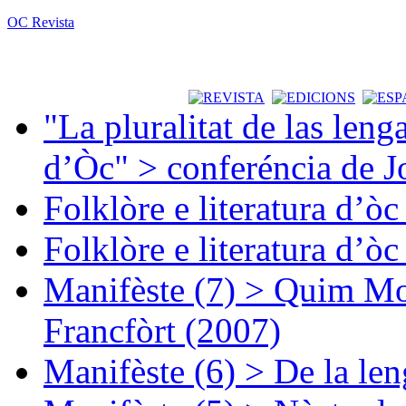
OC Revista
"La pluralitat de las lenga
d’Òc" > conferéncia de J
Folklòre e literatura d’ò
Folklòre e literatura d’ò
Manifèste (7) > Quim Mon
Francfòrt (2007)
Manifèste (6) > De la len