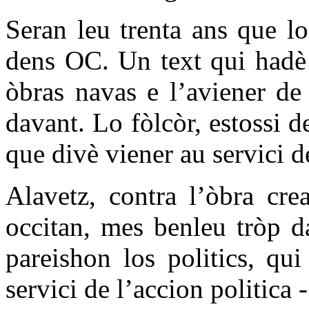
Seran leu trenta ans que l
dens OC. Un text qui hadè 
òbras navas e l’aviener de 
davant. Lo fòlcòr, estossi d
que divè viener au servici de
Alavetz, contra l’òbra cre
occitan, mes benleu tròp d
pareishon los politics, qui
servici de l’accion politica -