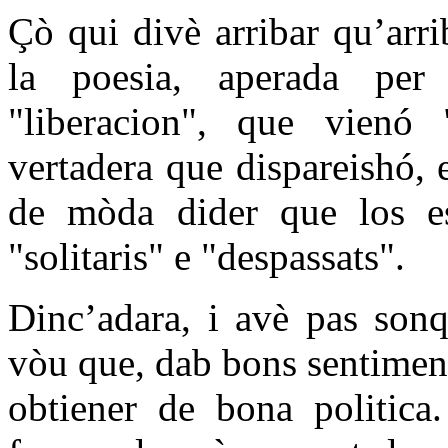
Çò qui divè arribar qu’arri
la poesia, aperada per 
"liberacion", que vienó "
vertadera que dispareishó,
de mòda dider que los es
"solitaris" e "despassats".
Dinc’adara, i avè pas son
vòu que, dab bons sentimen
obtiener de bona politica.