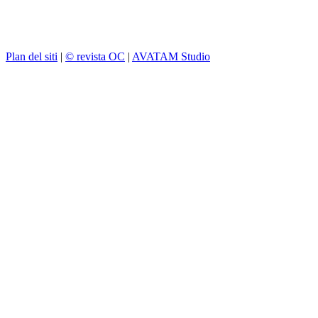
Plan del siti
|
© revista OC
|
AVATAM Studio