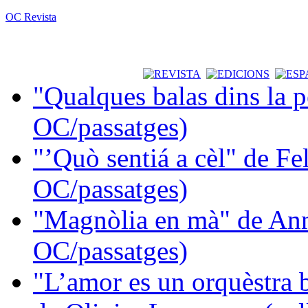
OC Revista
"Qualques balas dins la 
OC/passatges)
"’Quò sentiá a cèl" de Fe
OC/passatges)
"Magnòlia en mà" de Ann
OC/passatges)
"L’amor es un orquèstra 