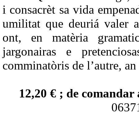
i consacrèt sa vida empena
umilitat que deuriá valer 
ont, en matèria gramatica
jargonairas e pretencio
comminatòris de l’autre, an 
12,20 € ; de comandar 
063