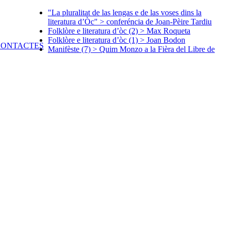
"La pluralitat de las lengas e de las voses dins la
literatura d’Òc" > conferéncia de Joan-Pèire Tardiu
Folklòre e literatura d’òc (2) > Max Roqueta
Folklòre e literatura d’òc (1) > Joan Bodon
Manifèste (7) > Quim Monzo a la Fièra del Libre de