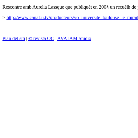
Rescontre amb Aurelia Lassque que publiquèt en 200§ un recuèlh de po
>
http://www.canal-u.tv/producteurs/vo_universite_toulouse_le_mira
Plan del siti
|
© revista OC
|
AVATAM Studio