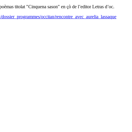
èmas titolat "Cinquena sason" en çò de l’editor Letras d’oc.
il/dossier_programmes/occitan/rencontre_avec_aurelia_lassaque