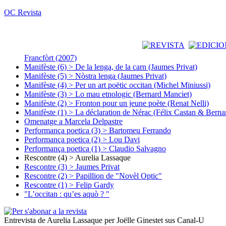
OC Revista
Francfòrt (2007)
Manifèste (6) > De la lenga, de la carn (Jaumes Privat)
Manifèste (5) > Nòstra lenga (Jaumes Privat)
Manifèste (4) > Per un art poëtic occitan (Michel Miniussi)
Manifèste (3) > Lo mau etnologic (Bernard Manciet)
Manifèste (2) > Fronton pour un jeune poète (Renat Nelli)
Manifèste (1) > La déclaration de Nérac (Félix Castan & Berna
Omenatge a Marcela Delpastre
Performança poetica (3) > Bartomeu Ferrando
Performança poetica (2) > Lou Davi
Performança poetica (1) > Claudio Salvagno
Rescontre (4) > Aurelia Lassaque
Rescontre (3) > Jaumes Privat
Rescontre (2) > Papillion de "Novèl Optic"
Rescontre (1) > Felip Gardy
"L’occitan : qu’es aquò ? "
Entrevista de Aurelia Lassaque per Joëlle Ginestet sus Canal-U