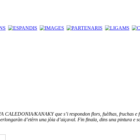
 NÒVA CALEDONIA/KANAKY que s’i respondon flors, fuèlhas, fruchas e 
erlongaràn d’etèrn una jòia d’aiçaval. Fin finala, dins una pintura e s