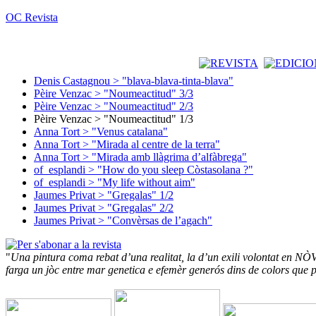
OC Revista
Denis Castagnou > "blava-blava-tinta-blava"
Pèire Venzac > "Noumeactitud" 3/3
Pèire Venzac > "Noumeactitud" 2/3
Pèire Venzac > "Noumeactitud" 1/3
Anna Tort > "Venus catalana"
Anna Tort > "Mirada al centre de la terra"
Anna Tort > "Mirada amb llàgrima d’alfàbrega"
of_esplandi > "How do you sleep Còstasolana ?"
of_esplandi > "My life without aim"
Jaumes Privat > "Gregalas" 1/2
Jaumes Privat > "Gregalas" 2/2
Jaumes Privat > "Convèrsas de l’agach"
"
Una pintura coma rebat d’una realitat, la d’un exili volontat en
farga un jòc entre mar genetica e efemèr generós dins de colors que p