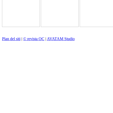
Plan del siti
|
© revista OC
|
AVATAM Studio