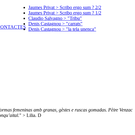
Jaumes Privat > Scribo ergo sum ? 2/2
Jaumes Privat > Scribo ergo sum ? 1/2
Claudio Salvagno > "Tribu"
Denis Castagnou > "carrats"
Denis Castagnou > "la tela unenca"
formas femeninas amb granas, gèstes e ruscas gomadas. Pèire Venzac
onqu’aital.
" > Lilia. D