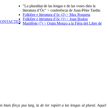
"La pluralitat de las lengas e de las voses dins la
literatura d’Òc" > conferéncia de Joan-Pèire Tardiu
Folklòre e literatura d’òc (2) > Max Roqueta
Folklòre e literatura d’òc (1) > Joan Bodon
Manifèste (7) > Quim Monzo a la Fièra del Libre de
 biais fòrça pus larg, la de lor rapòrt a las lengas al plural. Aquel