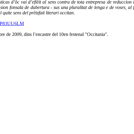
sticas d’òc vai d’efièit al sens contra de tota entrepresa de reducci
on fonsala de dubertura - sus una pluralitat de lenga e de voses, al fi
 quite sens del prètzfait literari occitan.
?d=P83UU6LM
e de 2009, dins l’encastre del 10en festenal "Occitania".