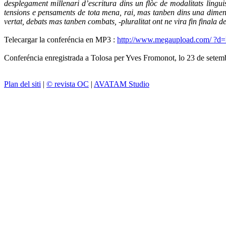
desplegament millenari d’escritura dins un flòc de modalitats lingui
tensions e pensaments de tota mena, rai, mas tanben dins una dimensi
vertat, debats mas tanben combats, -pluralitat ont ne vira fin finala del
Telecargar la conferéncia en MP3 :
http://www.megaupload.com/ 
Conferéncia enregistrada a Tolosa per Yves Fromonot, lo 23 de setembr
Plan del siti
|
© revista OC
|
AVATAM Studio