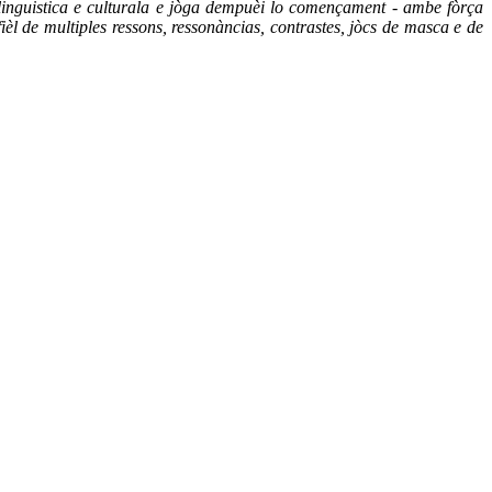
on linguistica e culturala e jòga dempuèi lo començament - ambe fòrça
èl de multiples ressons, ressonàncias, contrastes, jòcs de masca e de