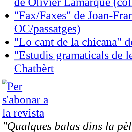
de Olivier Lamarque (col
"Fax/Faxes" de Joan-Fran
OC/passatges)
"Lo cant de la chicana"
"Estudis gramaticals de 
Chatbèrt
"Qualques balas dins la pèl