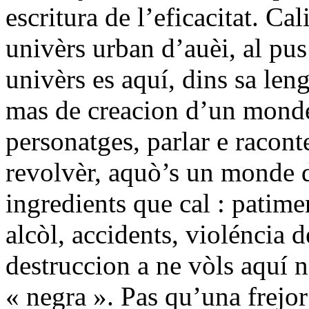
escritura de l’eficacitat. Ca
univèrs urban d’auèi, al pus
univèrs es aquí, dins sa leng
mas de creacion d’un monde o
personatges, parlar e racon
revolvèr, aquò’s un monde de
ingredients que cal : patime
alcòl, accidents, violéncia 
destruccion a ne vòls aquí 
« negra ». Pas qu’una frejor 