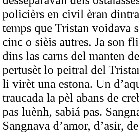
policièrs en civil èran dintr
temps que Tristan voidava s
cinc o sièis autres. Ja son f
dins las carns del manten de
pertusèt lo peitral del Trist
li virèt una estona. Un d’aq
traucada la pèl abans de cre
pas luènh, sabiá pas. Sangn
Sangnava d’amor, d’asir, de