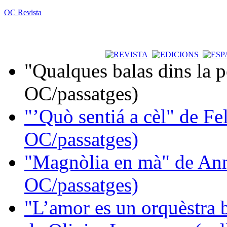
OC Revista
"Qualques balas dins la 
OC/passatges)
"’Quò sentiá a cèl" de Fe
OC/passatges)
"Magnòlia en mà" de Ann
OC/passatges)
"L’amor es un orquèstra 