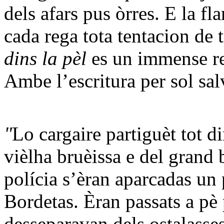
dels afars pus òrres. E la f
cada rega tota tentacion de
dins la pèl
es un immense r
Ambe l’escritura per sol sa
"
Lo cargaire partiguèt tot d
vièlha bruèissa e del grand 
polícia s’èran aparcadas un 
Bordetas. Èran passats a pè
desseparavan dels ostalasses