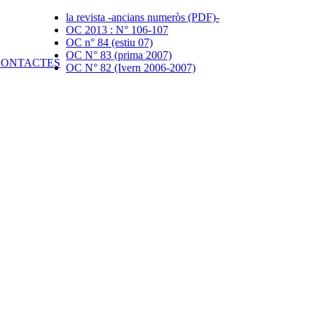
la revista -ancians numeròs (PDF)-
OC 2013 : N° 106-107
OC n° 84 (estiu 07)
OC N° 83 (prima 2007)
OC N° 82 (Ivern 2006-2007)