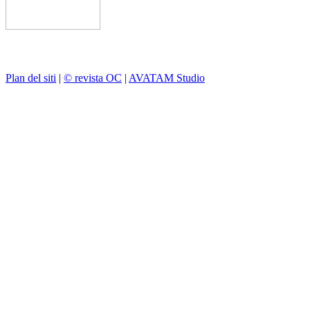
Plan del siti
|
© revista OC
|
AVATAM Studio