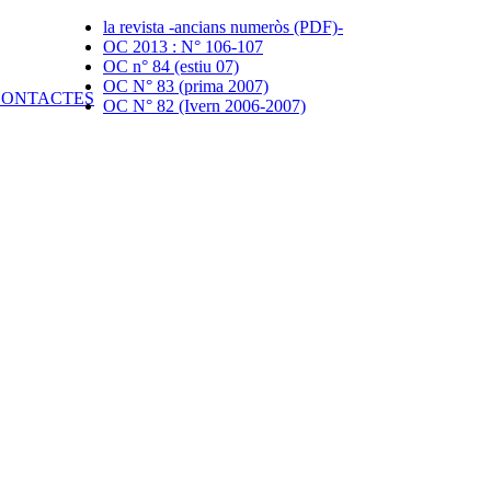
la revista -ancians numeròs (PDF)-
OC 2013 : N° 106-107
OC n° 84 (estiu 07)
OC N° 83 (prima 2007)
OC N° 82 (Ivern 2006-2007)