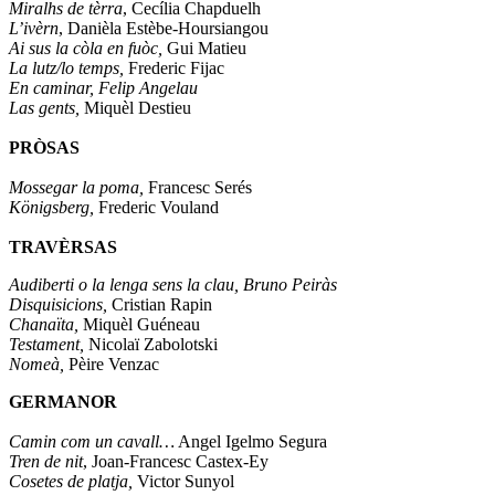
Miralhs de tèrra
, Cecília Chapduelh
L’ivèrn
, Danièla Estèbe-Hoursiangou
Ai sus la còla en fuòc,
Gui Matieu
La lutz/lo temps,
Frederic Fijac
En caminar, Felip Angelau
Las gents,
Miquèl Destieu
PRÒSAS
Mossegar la poma,
Francesc Serés
Königsberg,
Frederic Vouland
TRAVÈRSAS
Audiberti o la lenga sens la clau, Bruno Peiràs
Disquisicions,
Cristian Rapin
Chanaïta,
Miquèl Guéneau
Testament,
Nicolaï Zabolotski
Nomeà,
Pèire Venzac
GERMANOR
Camin com un cavall…
Angel Igelmo Segura
Tren de nit
, Joan-Francesc Castex-Ey
Cosetes de platja,
Victor Sunyol