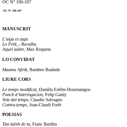
OC N° 106-107
OC N° 106-107
MANUSCRIT
L’aiga es aiga
Lo Petit_- Ravalha
Aquel aubre,
Max Roqueta
LO CONVIDAT
Maama Afirik
, Bambee Baalnde
LIURE CORS
Lo temps modificat,
Danièla Estèbe-Hoursiangou
Ponch d’interrogacion,
Felip Gardy
Votz dal temps
, Claudio Salvagno
Contra-temps
, Joan-Claudi Forêt
POESIAS
Tan luènh de tu,
Franc Bardòu