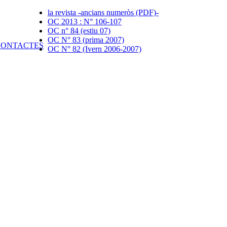
la revista -ancians numeròs (PDF)-
OC 2013 : N° 106-107
OC n° 84 (estiu 07)
OC N° 83 (prima 2007)
OC N° 82 (Ivern 2006-2007)