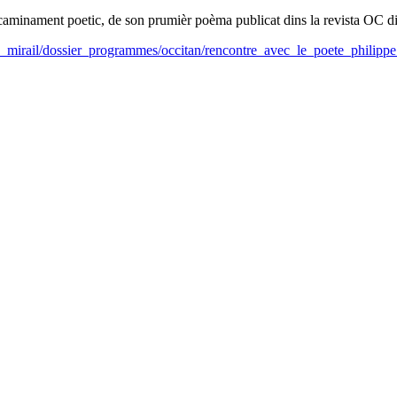
on caminament poetic, de son prumièr poèma publicat dins la revista OC d
le_mirail/dossier_programmes/occitan/rencontre_avec_le_poete_philipp