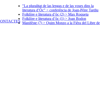
"La pluralitat de las lengas e de las voses dins la
literatura d’Òc" > conferéncia de Joan-Pèire Tardiu
Folklòre e literatura d’òc (2) > Max Roqueta
Folklòre e literatura d’òc (1) > Joan Bodon
Manifèste (7) > Quim Monzo a la Fièra del Libre de