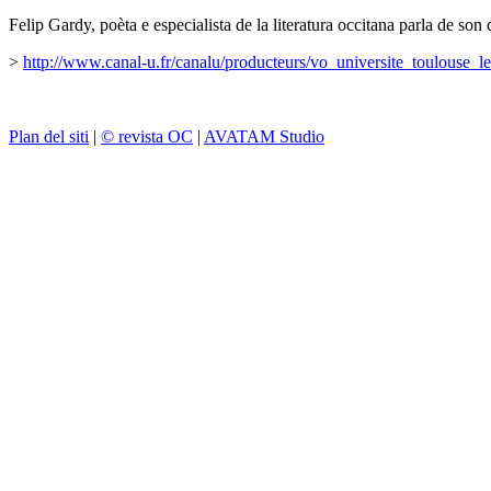
Felip Gardy, poèta e especialista de la literatura occitana parla de s
>
http://www.canal-u.fr/canalu/producteurs/vo_universite_toulouse_
Plan del siti
|
© revista OC
|
AVATAM Studio