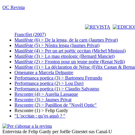
OC Revista
Francfòrt (2007)
Manifèste (6) > De la lenga, de la carn (Jaumes Privat)
Manifèste (5) > Nòstra lenga (Jaumes Privat)
Manifèste (4) > Per un art poëtic occitan (Michel Miniussi)
Manifèste (3) > Lo mau etnologic (Bernard Manciet)
Manifèste (2) > Fronton pour un jeune poète (Renat Nelli)
Manifèste (1) > La déclaration de Nérac (Félix Castan & Berna
Omenatge a Marcela Delpastre
Performança poetica (3) > Bartomeu Ferrando
Performança poetica (2) > Lou Davi
Performança poetica (1) > Claudio Salvagno
Rescontre (4) > Aurelia Lassaque
Rescontre (3) > Jaumes Privat
Rescontre (2) > Papillion de "Novèl Optic"
Rescontre (1) > Felip Gardy
"L’occitan : qu’es aquò ? "
Entrevista de Felip Gardy per Joëlle Ginestet sus Canal-U