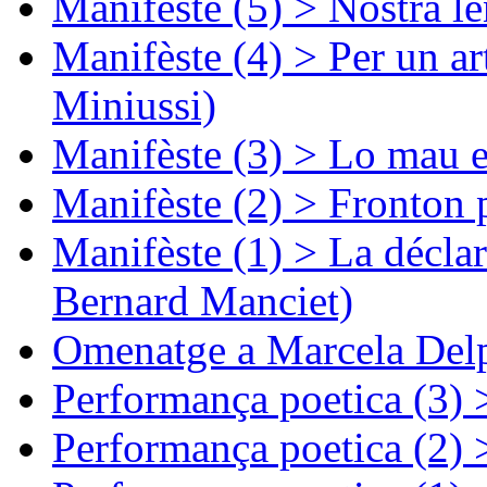
Manifèste (5) > Nòstra l
Manifèste (4) > Per un ar
Miniussi)
Manifèste (3) > Lo mau e
Manifèste (2) > Fronton 
Manifèste (1) > La décla
Bernard Manciet)
Omenatge a Marcela Delp
Performança poetica (3)
Performança poetica (2)