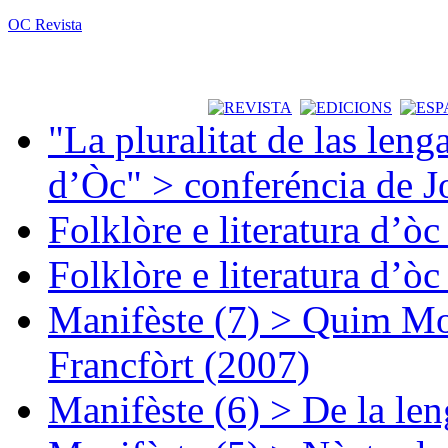
OC Revista
"La pluralitat de las lenga
d’Òc" > conferéncia de J
Folklòre e literatura d’ò
Folklòre e literatura d’ò
Manifèste (7) > Quim Mon
Francfòrt (2007)
Manifèste (6) > De la len