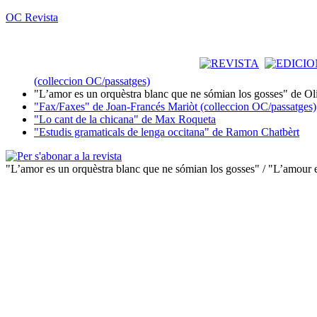
OC Revista
(colleccion OC/passatges)
"L’amor es un orquèstra blanc que ne sómian los gosses" de Ol
"Fax/Faxes" de Joan-Francés Mariòt (colleccion OC/passatges)
"Lo cant de la chicana" de Max Roqueta
"Estudis gramaticals de lenga occitana" de Ramon Chatbèrt
"L’amor es un orquèstra blanc que ne sómian los gosses" / "L’amour e