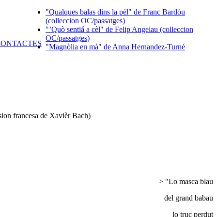
"Qualques balas dins la pèl" de Franc Bardòu
(colleccion OC/passatges)
"’Quò sentiá a cèl" de Felip Angelau (colleccion
OC/passatges)
"Magnòlia en mà" de Anna Hernandez-Turné
rsion francesa de Xavièr Bach)
> "Lo masca blau
del grand babau
lo truc perdut