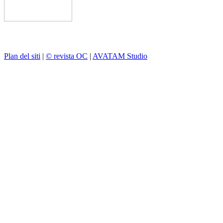
Plan del siti
|
© revista OC
|
AVATAM Studio