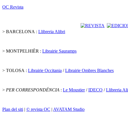
OC Revista
> BARCELONA :
Llibreria Alibri
> MONTPELHIÈR :
Librairie Sauramps
> TOLOSA :
Librairie Occitania
/
Librairie Ombres Blanches
>
PER CORRESPONDÉNCIA
:
Le Moustier
/
IDECO
/
Llibreria Ali
Plan del siti
|
© revista OC
|
AVATAM Studio