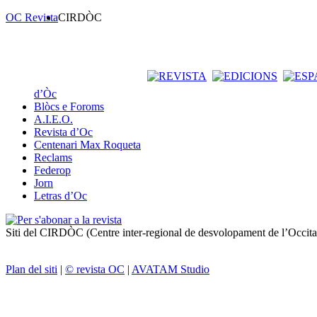
OC Revista
CIRDÒC
d’Òc
Blòcs e Foroms
A.I.E.O.
Revista d’Oc
Centenari Max Roqueta
Reclams
Federop
Jorn
Letras d’Oc
Siti del CIRDÒC (Centre inter-regional de desvolopament de l’Occit
Plan del siti
|
© revista OC
|
AVATAM Studio