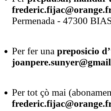
frederic.fijac@orange.f
Permenada - 47300 BIA
Per fer una
preposicio d’
joanpere.sunyer@gmai
Per tot çò mai (abonament
frederic.fijac@orange.f