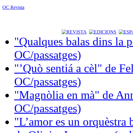
OC Revista
"Qualques balas dins la 
OC/passatges)
"’Quò sentiá a cèl" de Fe
OC/passatges)
"Magnòlia en mà" de Ann
OC/passatges)
"L’amor es un orquèstra 