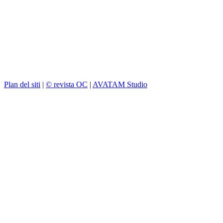
Plan del siti
|
© revista OC
|
AVATAM Studio