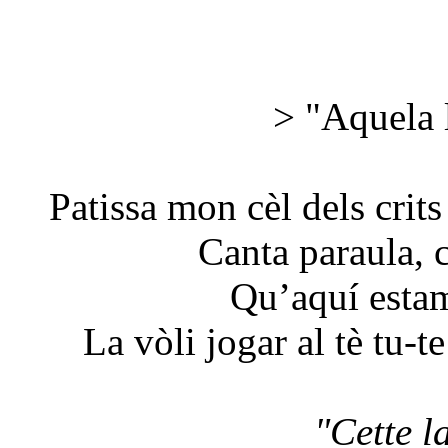
> "Aquela l
Patissa mon cèl dels crits
Canta paraula, 
Qu’aquí estam
La vòli jogar al tè tu-t
"Cette l