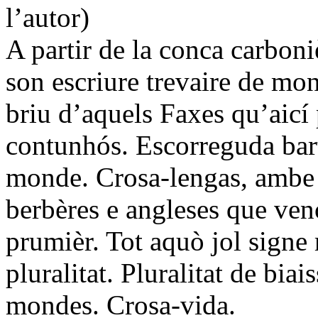
l’autor)
A partir de la conca carboni
son escriure trevaire de mon
briu d’aquels Faxes qu’aicí 
contunhós. Escorreguda bart
monde. Crosa-lengas, ambe lo
berbères e angleses que ven
prumièr. Tot aquò jol signe 
pluralitat. Pluralitat de bia
mondes. Crosa-vida.