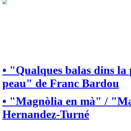
• "Qualques balas dins la
peau" de Franc Bardou
• "Magnòlia en mà" / "Ma
Hernandez-Turné