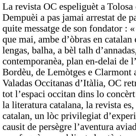
La revista OC espeliguèt a Tolosa
Dempuèi a pas jamai arrestat de pa
quite messatge de son fondator :
que mai, ambe d’òbras en catalan e
lengas, balha, a bèl talh d’annadas,
contemporanèa, plan en-delai de l’
Bordèu, de Lemòtges e Clarmont a 
Valadas Occitanas d’Itàlia, OC ret
tot l’espaci occitan dins lo concèr
la literatura catalana, la revista es
catalan, un lòc privilegiat d’expe
causit de persègre l’aventura avi