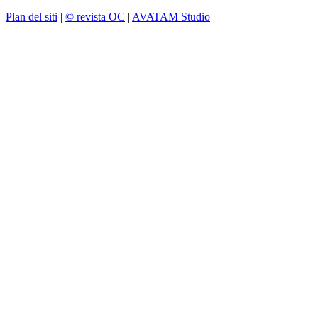
Plan del siti
|
© revista OC
|
AVATAM Studio