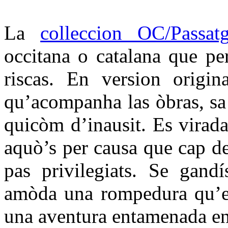
La
colleccion OC/Passat
occitana o catalana que per
riscas. En version origin
qu’acompanha las òbras, sa t
quicòm d’inausit. Es virada
aquò’s per causa que cap d
pas privilegiats. Se gandí
amòda una rompedura qu’es
una aventura entamenada en 