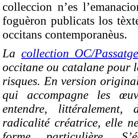
colleccion n’es l’emanacio
foguèron publicats los tèxt
occitans contemporanèus.
La
collection OC/Passatg
occitane ou catalane pour le
risques. En version origina
qui accompagne les œuvr
entendre, littéralement,
radicalité créatrice, elle 
forme particulière. S