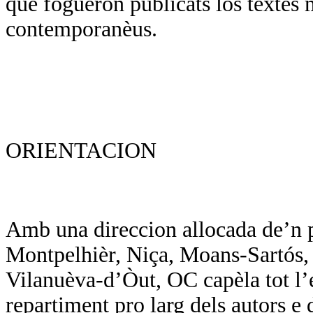
que foguèron publicats los tèxtes 
contemporanèus.
ORIENTACION
Amb una direccion allocada de’n p
Montpelhièr, Niça, Moans-Sartós, d
Vilanuèva-d’Òut, OC capèla tot l’
repartiment pro larg dels autors e d