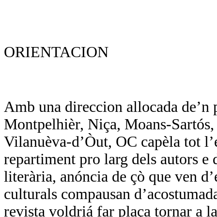
ORIENTACION
Amb una direccion allocada de’n p
Montpelhièr, Niça, Moans-Sartós, d
Vilanuèva-d’Òut, OC capèla tot l’
repartiment pro larg dels autors e d
literària, anóncia de çò que ven d
culturals compausan d’acostumada
revista voldriá far plaça tornar a l