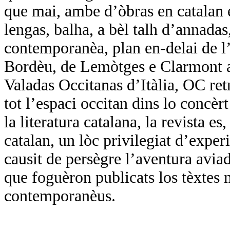
que mai, ambe d’òbras en catalan e
lengas, balha, a bèl talh d’annadas,
contemporanèa, plan en-delai de l’
Bordèu, de Lemòtges e Clarmont a 
Valadas Occitanas d’Itàlia, OC ret
tot l’espaci occitan dins lo concèr
la literatura catalana, la revista es
catalan, un lòc privilegiat d’expe
causit de persègre l’aventura avi
que foguèron publicats los tèxtes 
contemporanèus.