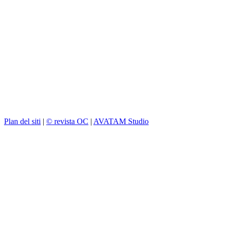
Plan del siti
|
© revista OC
|
AVATAM Studio