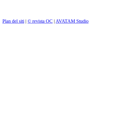
Plan del siti
|
© revista OC
|
AVATAM Studio