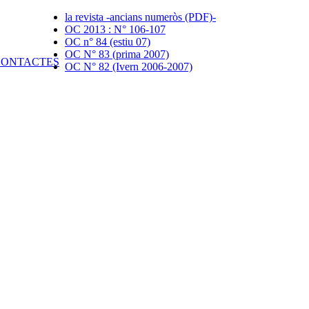
la revista -ancians numeròs (PDF)-
OC 2013 : N° 106-107
OC n° 84 (estiu 07)
OC N° 83 (prima 2007)
OC N° 82 (Ivern 2006-2007)