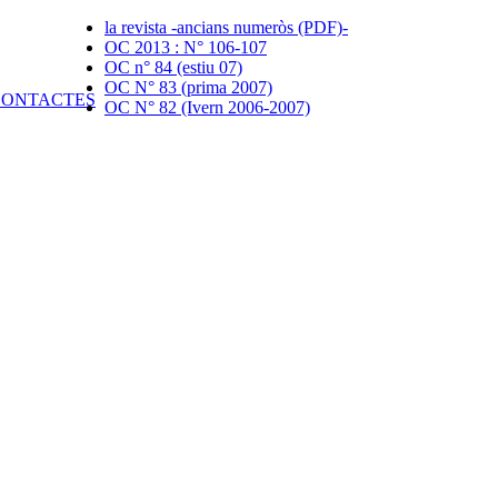
la revista -ancians numeròs (PDF)-
OC 2013 : N° 106-107
OC n° 84 (estiu 07)
OC N° 83 (prima 2007)
OC N° 82 (Ivern 2006-2007)