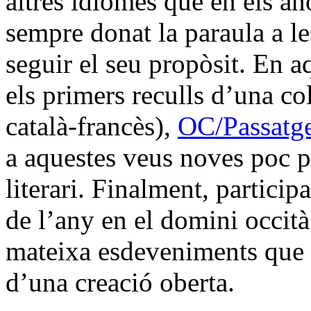
altres idiomes que en els a
sempre donat la paraula a le
seguir el seu propòsit. En a
els primers reculls d’una co
català-francès),
OC/Passatg
a aquestes veus noves poc pr
literari. Finalment, particip
de l’any en el domini occità 
mateixa esdeveniments que s
d’una creació oberta.