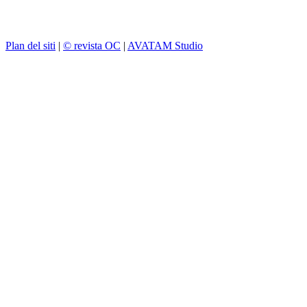
Plan del siti
|
© revista OC
|
AVATAM Studio