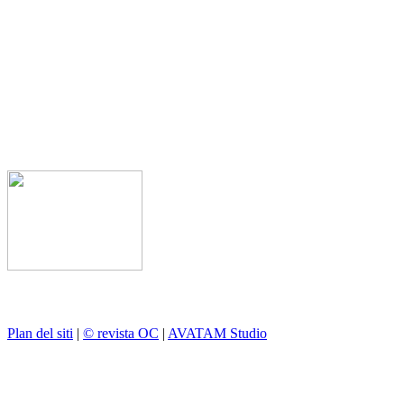
Plan del siti
|
© revista OC
|
AVATAM Studio