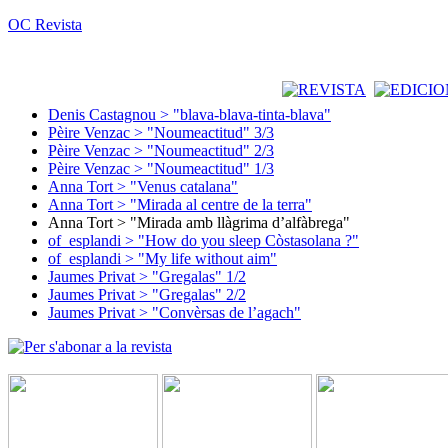
OC Revista
Denis Castagnou > "blava-blava-tinta-blava"
Pèire Venzac > "Noumeactitud" 3/3
Pèire Venzac > "Noumeactitud" 2/3
Pèire Venzac > "Noumeactitud" 1/3
Anna Tort > "Venus catalana"
Anna Tort > "Mirada al centre de la terra"
Anna Tort > "Mirada amb llàgrima d’alfàbrega"
of_esplandi > "How do you sleep Còstasolana ?"
of_esplandi > "My life without aim"
Jaumes Privat > "Gregalas" 1/2
Jaumes Privat > "Gregalas" 2/2
Jaumes Privat > "Convèrsas de l’agach"