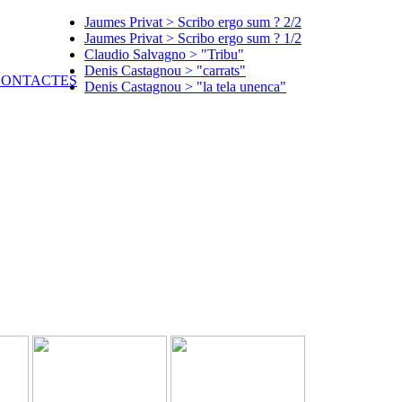
Jaumes Privat > Scribo ergo sum ? 2/2
Jaumes Privat > Scribo ergo sum ? 1/2
Claudio Salvagno > "Tribu"
Denis Castagnou > "carrats"
Denis Castagnou > "la tela unenca"