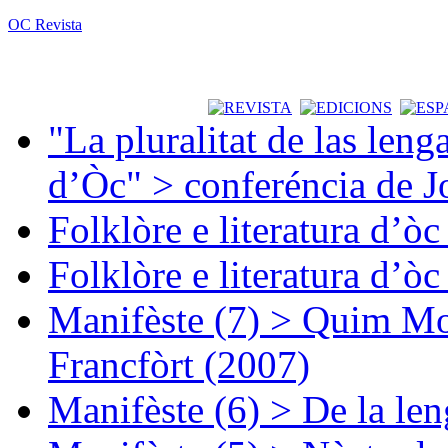
OC Revista
"La pluralitat de las lenga
d’Òc" > conferéncia de J
Folklòre e literatura d’ò
Folklòre e literatura d’ò
Manifèste (7) > Quim Mon
Francfòrt (2007)
Manifèste (6) > De la len