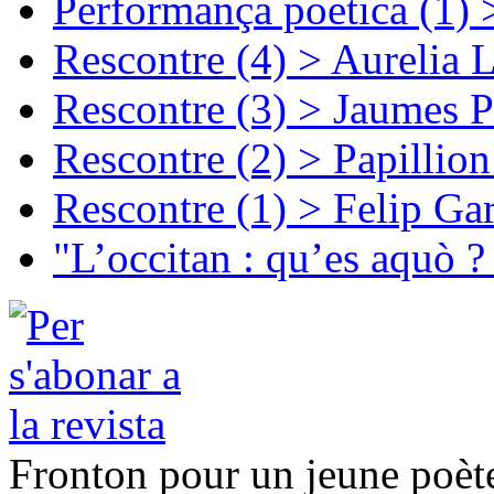
Performança poetica (1)
Rescontre (4) > Aurelia 
Rescontre (3) > Jaumes P
Rescontre (2) > Papillio
Rescontre (1) > Felip Ga
"L’occitan : qu’es aquò ?
Fronton pour un jeune poèt