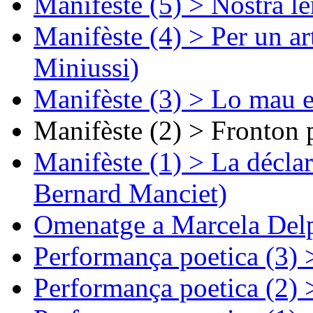
Manifèste (5) > Nòstra l
Manifèste (4) > Per un ar
Miniussi)
Manifèste (3) > Lo mau e
Manifèste (2) > Fronton 
Manifèste (1) > La décla
Bernard Manciet)
Omenatge a Marcela Delp
Performança poetica (3)
Performança poetica (2)