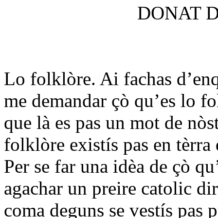
DONAT D
Lo folklòre. Ai fachas d’enq
me demandar çò qu’es lo fo
que là es pas un mot de nòst
folklòre existís pas en tèrra
Per se far una idèa de çò qu’
agachar un preire catolic di
coma deguns se vestís pas p