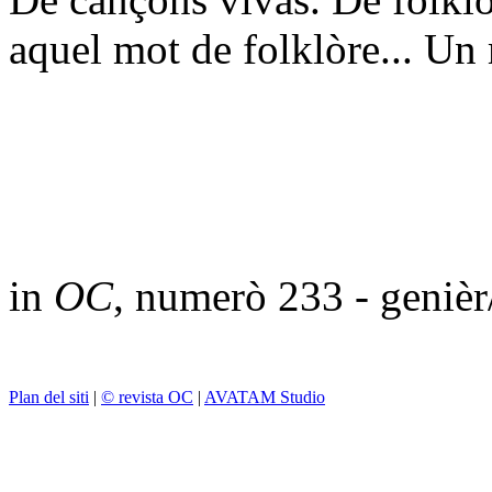
aquel mot de folklòre... Un 
in
OC
, numerò 233 - geniè
Plan del siti
|
© revista OC
|
AVATAM Studio