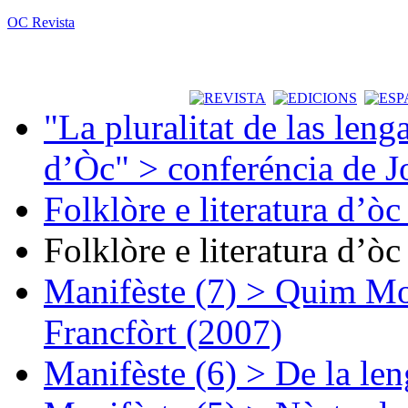
OC Revista
"La pluralitat de las lenga
d’Òc" > conferéncia de J
Folklòre e literatura d’ò
Folklòre e literatura d’ò
Manifèste (7) > Quim Mon
Francfòrt (2007)
Manifèste (6) > De la len