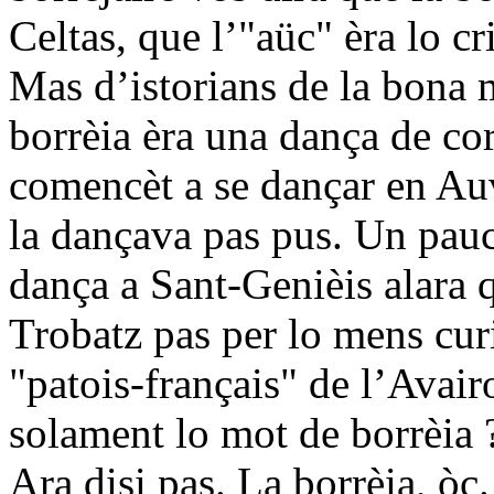
Celtas, que l’"aüc" èra lo cr
Mas d’istorians de la bona 
borrèia èra una dança de cor
comencèt a se dançar en Au
la dançava pas pus. Un pau
dança a Sant-Genièis alara q
Trobatz pas per lo mens cur
"patois-français" de l’Avair
solament lo mot de borrèia ?
Ara disi pas. La borrèia, òc.