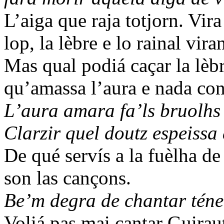
L’aiga que raja totjorn. Vira
lop, la lèbre e lo rainal viran
Mas qual podiá caçar la lè
qu’amassa l’aura e nada con
L’aura amara fa’ls bruolhs
Clarzir quel doutz espeissa 
De qué servís a la fuèlha d
son las cançons.
Be’m degra de chantar téner
Voliá pas mai cantar Guirau