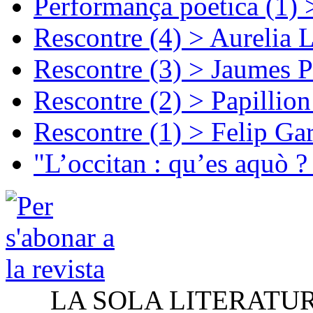
Performança poetica (1)
Rescontre (4) > Aurelia 
Rescontre (3) > Jaumes P
Rescontre (2) > Papillio
Rescontre (1) > Felip Ga
"L’occitan : qu’es aquò ?
LA SOLA LITERATU