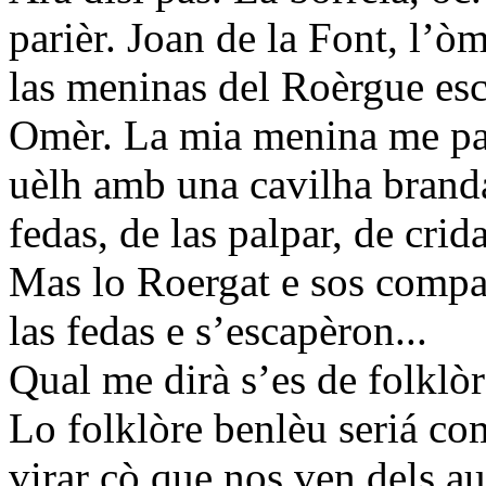
parièr. Joan de la Font, l’òm
las meninas del Roèrgue esc
Omèr. La mia menina me par
uèlh amb una cavilha branda
fedas, de las palpar, de crid
Mas lo Roergat e sos compan
las fedas e s’escapèron...
Qual me dirà s’es de folklòr
Lo folklòre benlèu seriá com
virar çò que nos ven dels au