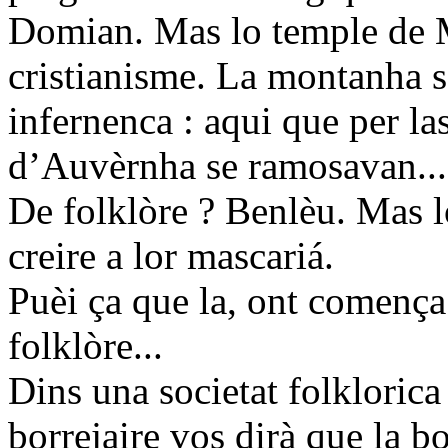
Domian. Mas lo temple de M
cristianisme. La montanha 
infernenca : aqui que per l
d’Auvèrnha se ramosavan...
De folklòre ? Benlèu. Mas l
creire a lor mascariá.
Puèi ça que la, ont comença 
folklòre...
Dins una societat folkloric
borrejaire vos dirà que la b