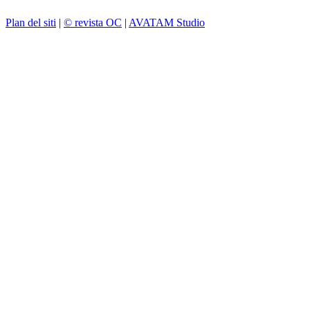
Plan del siti
|
© revista OC
|
AVATAM Studio