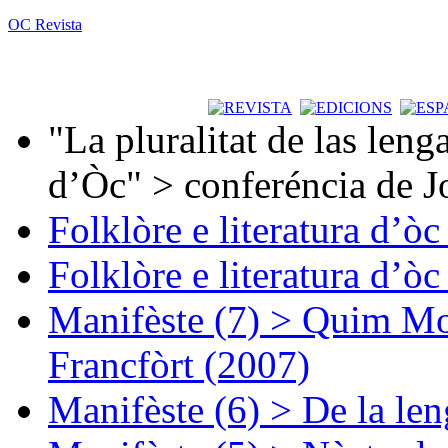
OC Revista
"La pluralitat de las lenga
d’Òc" > conferéncia de J
Folklòre e literatura d’ò
Folklòre e literatura d’ò
Manifèste (7) > Quim Mon
Francfòrt (2007)
Manifèste (6) > De la len