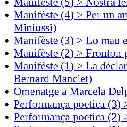
Manifèste (5) > Nòstra l
Manifèste (4) > Per un ar
Miniussi)
Manifèste (3) > Lo mau e
Manifèste (2) > Fronton 
Manifèste (1) > La décla
Bernard Manciet)
Omenatge a Marcela Delp
Performança poetica (3)
Performança poetica (2)