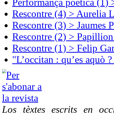
Performança poetica (1)
Rescontre (4) > Aurelia 
Rescontre (3) > Jaumes P
Rescontre (2) > Papillio
Rescontre (1) > Felip Ga
"L’occitan : qu’es aquò ?
Los tèxtes escrits en oc