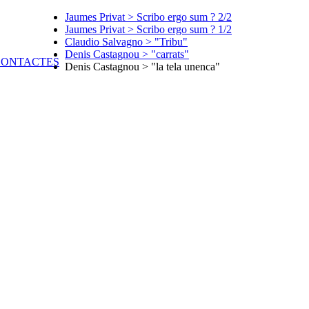
Jaumes Privat > Scribo ergo sum ? 2/2
Jaumes Privat > Scribo ergo sum ? 1/2
Claudio Salvagno > "Tribu"
Denis Castagnou > "carrats"
Denis Castagnou > "la tela unenca"