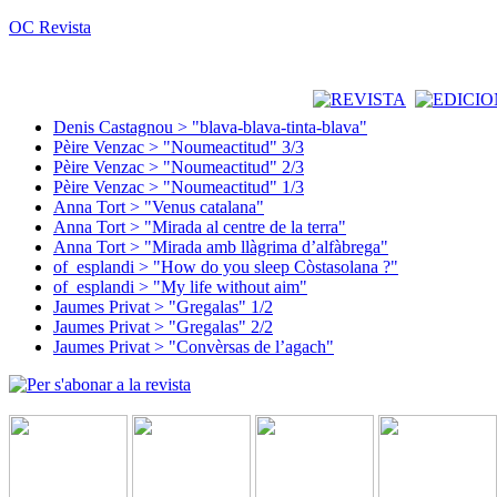
OC Revista
Denis Castagnou > "blava-blava-tinta-blava"
Pèire Venzac > "Noumeactitud" 3/3
Pèire Venzac > "Noumeactitud" 2/3
Pèire Venzac > "Noumeactitud" 1/3
Anna Tort > "Venus catalana"
Anna Tort > "Mirada al centre de la terra"
Anna Tort > "Mirada amb llàgrima d’alfàbrega"
of_esplandi > "How do you sleep Còstasolana ?"
of_esplandi > "My life without aim"
Jaumes Privat > "Gregalas" 1/2
Jaumes Privat > "Gregalas" 2/2
Jaumes Privat > "Convèrsas de l’agach"