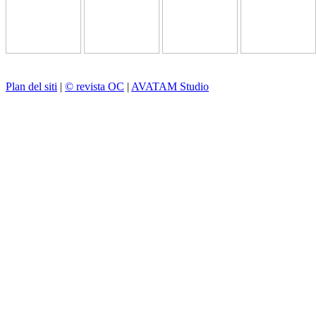
Plan del siti
|
© revista OC
|
AVATAM Studio