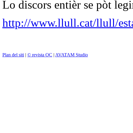
Lo discors entièr se pòt legi
http://www.llull.cat/llull/es
Plan del siti
|
© revista OC
|
AVATAM Studio