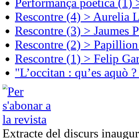
Performança poetica (1)
Rescontre (4) > Aurelia 
Rescontre (3) > Jaumes P
Rescontre (2) > Papillio
Rescontre (1) > Felip Ga
"L’occitan : qu’es aquò ?
Extracte del discurs inaug