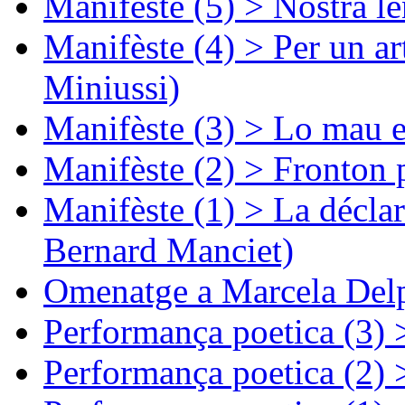
Manifèste (5) > Nòstra l
Manifèste (4) > Per un ar
Miniussi)
Manifèste (3) > Lo mau e
Manifèste (2) > Fronton 
Manifèste (1) > La décla
Bernard Manciet)
Omenatge a Marcela Delp
Performança poetica (3)
Performança poetica (2)