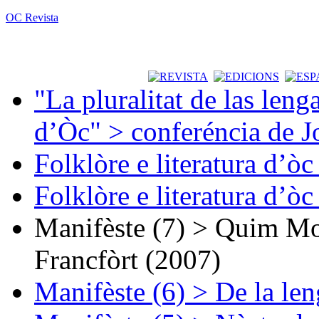
OC Revista
"La pluralitat de las lenga
d’Òc" > conferéncia de J
Folklòre e literatura d’ò
Folklòre e literatura d’ò
Manifèste (7) > Quim Mon
Francfòrt (2007)
Manifèste (6) > De la len