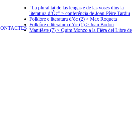
"La pluralitat de las lengas e de las voses dins la
literatura d’Òc" > conferéncia de Joan-Pèire Tardiu
Folklòre e literatura d’òc (2) > Max Roqueta
Folklòre e literatura d’òc (1) > Joan Bodon
Manifèste (7) > Quim Monzo a la Fièra del Libre de