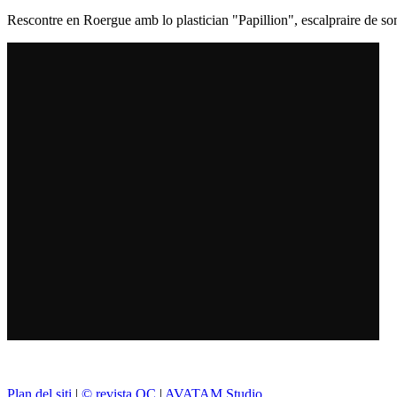
Rescontre en Roergue amb lo plastician "Papillion", escalpraire de so
Plan del siti
|
© revista OC
|
AVATAM Studio