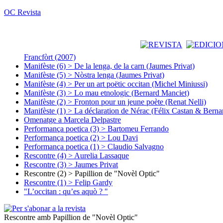
OC Revista
Francfòrt (2007)
Manifèste (6) > De la lenga, de la carn (Jaumes Privat)
Manifèste (5) > Nòstra lenga (Jaumes Privat)
Manifèste (4) > Per un art poëtic occitan (Michel Miniussi)
Manifèste (3) > Lo mau etnologic (Bernard Manciet)
Manifèste (2) > Fronton pour un jeune poète (Renat Nelli)
Manifèste (1) > La déclaration de Nérac (Félix Castan & Berna
Omenatge a Marcela Delpastre
Performança poetica (3) > Bartomeu Ferrando
Performança poetica (2) > Lou Davi
Performança poetica (1) > Claudio Salvagno
Rescontre (4) > Aurelia Lassaque
Rescontre (3) > Jaumes Privat
Rescontre (2) > Papillion de "Novèl Optic"
Rescontre (1) > Felip Gardy
"L’occitan : qu’es aquò ? "
Rescontre amb Papillion de "Novèl Optic"