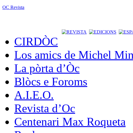
OC Revista
CIRDÒC
Los amics de Michel Min
La pòrta d’Òc
Blòcs e Foroms
A.I.E.O.
Revista d’Oc
Centenari Max Roqueta