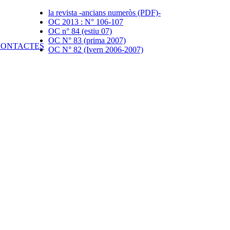
la revista -ancians numeròs (PDF)-
OC 2013 : N° 106-107
OC n° 84 (estiu 07)
OC N° 83 (prima 2007)
OC N° 82 (Ivern 2006-2007)