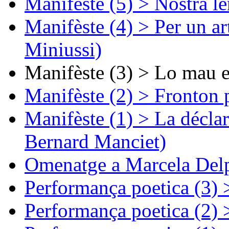
Manifèste (5) > Nòstra l
Manifèste (4) > Per un ar
Miniussi)
Manifèste (3) > Lo mau e
Manifèste (2) > Fronton 
Manifèste (1) > La décla
Bernard Manciet)
Omenatge a Marcela Delp
Performança poetica (3)
Performança poetica (2)