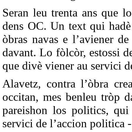
Seran leu trenta ans que l
dens OC. Un text qui hadè 
òbras navas e l’aviener de 
davant. Lo fòlcòr, estossi d
que divè viener au servici de
Alavetz, contra l’òbra cre
occitan, mes benleu tròp d
pareishon los politics, qui
servici de l’accion politica -