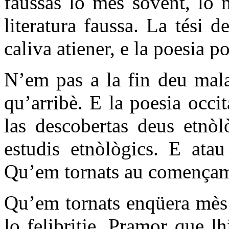
faussas lo mès sovent, lo 
literatura faussa. La tési 
caliva atiener, e la poesia p
N’em pas a la fin deu mala
qu’arribè. E la poesia occi
las descobertas deus etnòl
estudis etnòlògics. E atau
Qu’em tornats au començam
Qu’em tornats enqüera mès a
lo felibritje. Pramor que l