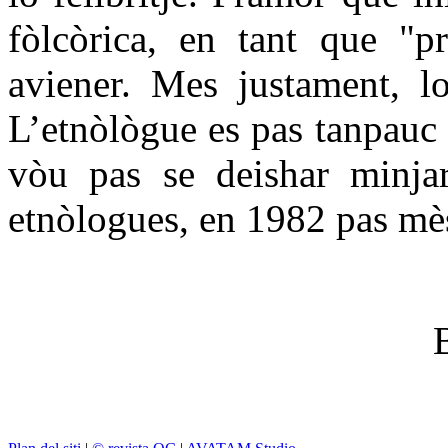
fòlcòrica, en tant que "p
aviener. Mes justament, lo
L’etnòlògue es pas tanpauc p
vòu pas se deishar minjar
etnòlogues, en 1982 pas mè