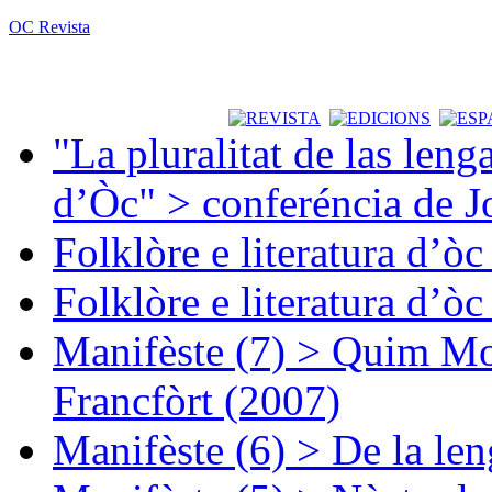
OC Revista
"La pluralitat de las lenga
d’Òc" > conferéncia de J
Folklòre e literatura d’ò
Folklòre e literatura d’ò
Manifèste (7) > Quim Mon
Francfòrt (2007)
Manifèste (6) > De la len