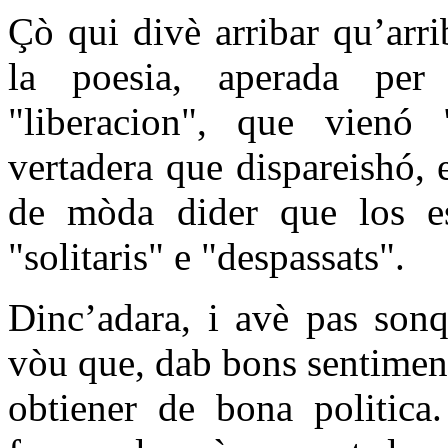
Çò qui divè arribar qu’arri
la poesia, aperada per 
"liberacion", que vienó "
vertadera que dispareishó,
de mòda dider que los es
"solitaris" e "despassats".
Dinc’adara, i avè pas son
vòu que, dab bons sentimen
obtiener de bona politica.