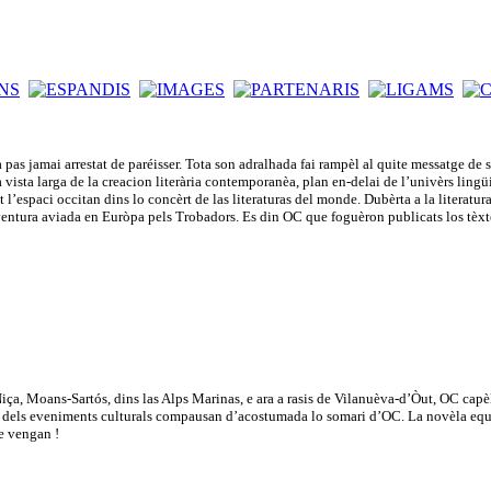
pas jamai arrestat de paréisser. Tota son adralhada fai rampèl al quite messatge d
na vista larga de la creacion literària contemporanèa, plan en-delai de l’univèrs lin
l’espaci occitan dins lo concèrt de las literaturas del monde. Dubèrta a la literatura c
aventura aviada en Euròpa pels Trobadors. Es din OC que foguèron publicats los tèx
, Moans-Sartós, dins las Alps Marinas, e ara a rasis de Vilanuèva-d’Òut, OC capèla 
ica dels eveniments culturals compausan d’acostumada lo somari d’OC. La novèla equipa
e vengan !