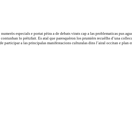
 numeròs especials e portat pèira a de debats virats cap a las problematicas pus agud
e contunhan lo prètzfait. Es atal que paresquèron los prumièrs recuèlhs d’una collecc
i de participar a las principalas manifestacions culturalas dins l’airal occitan e p