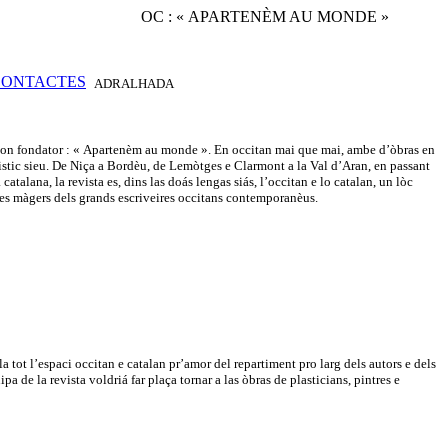
OC : « APARTENÈM AU MONDE »
ADRALHADA
e son fondator : « Apartenèm au monde ». En occitan mai que mai, ambe d’òbras en
güistic sieu. De Niça a Bordèu, de Lemòtges e Clarmont a la Val d’Aran, en passant
atalana, la revista es, dins las doás lengas siás, l’occitan e lo catalan, un lòc
tes màgers dels grands escriveires occitans contemporanèus.
tot l’espaci occitan e catalan pr’amor del repartiment pro larg dels autors e dels
 de la revista voldriá far plaça tornar a las òbras de plasticians, pintres e