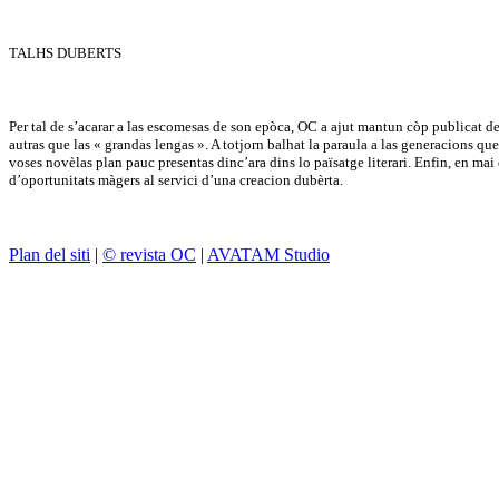
TALHS DUBERTS
Per tal de s’acarar a las escomesas de son epòca, OC a ajut mantun còp publicat de
autras que las « grandas lengas ». A totjorn balhat la paraula a las generacions qu
voses novèlas plan pauc presentas dinc’ara dins lo païsatge literari. Enfin, en ma
d’oportunitats màgers al servici d’una creacion dubèrta.
Plan del siti
|
© revista OC
|
AVATAM Studio