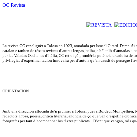
OC Revista
La revista OC espeliguèt a Tolosa en 1923, amodada per Ismaël Girard. Dempuèi a 
catalan e tanben de tèxtes revirats d’autras lengas, balha, a bèl talh d’annadas, u
per las Valadas Occitanas d’Itàlia, OC retrai çò prumièr la poténcia creadoira de tot 
privilegiat d’experimentacion innovaira per d’autors qu’an causit de persègre l’
ORIENTACION
Amb una direccion allocada de’n prumièr a Tolosa, puèi a Bordèu, Montpelhièr, Niça
redactors. Pròsa, poësia, critica literària, anóncia de çò que ven d’espelir e cron
fotografes per tant d’acompanhar los tèxtes publicats... D’ont que vengan, mès qu