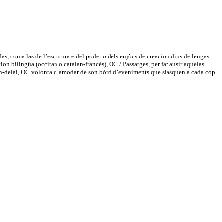
as, coma las de l’escritura e del poder o dels enjòcs de creacion dins de lengas
ion bilingüa (occitan o catalan-francés), OC / Passatges, per far ausir aquelas
lan en-delai, OC volonta d’amodar de son bòrd d’eveniments que siasquen a cada còp