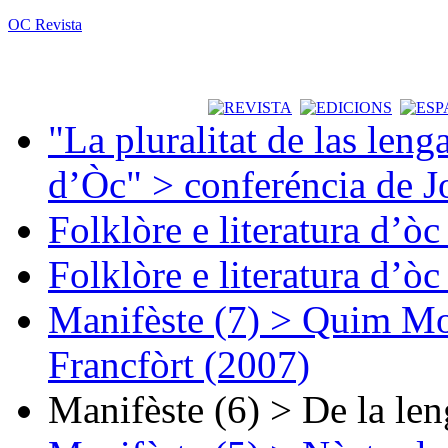
OC Revista
"La pluralitat de las lenga
d’Òc" > conferéncia de J
Folklòre e literatura d’ò
Folklòre e literatura d’ò
Manifèste (7) > Quim Mon
Francfòrt (2007)
Manifèste (6) > De la len