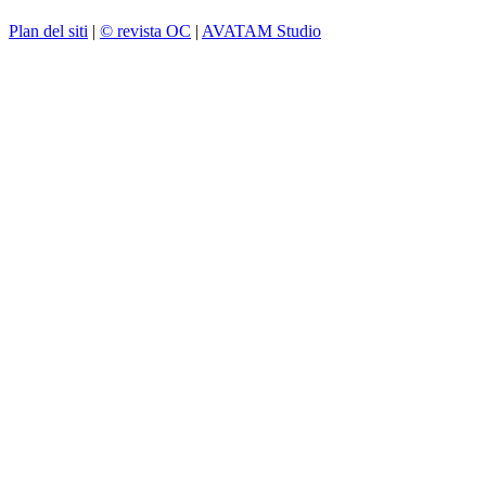
Plan del siti
|
© revista OC
|
AVATAM Studio