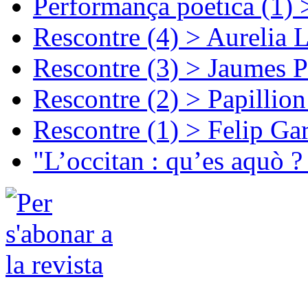
Performança poetica (1)
Rescontre (4) > Aurelia 
Rescontre (3) > Jaumes P
Rescontre (2) > Papillio
Rescontre (1) > Felip Ga
"L’occitan : qu’es aquò ?