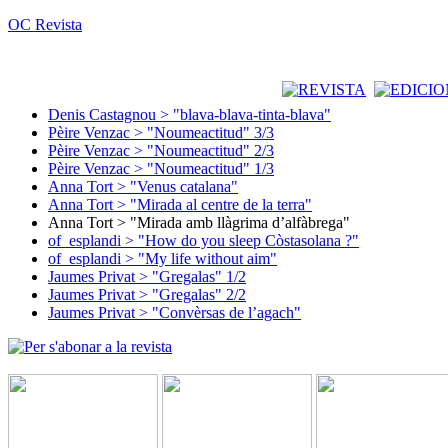
OC Revista
Denis Castagnou > "blava-blava-tinta-blava"
Pèire Venzac > "Noumeactitud" 3/3
Pèire Venzac > "Noumeactitud" 2/3
Pèire Venzac > "Noumeactitud" 1/3
Anna Tort > "Venus catalana"
Anna Tort > "Mirada al centre de la terra"
Anna Tort > "Mirada amb llàgrima d’alfàbrega"
of_esplandi > "How do you sleep Còstasolana ?"
of_esplandi > "My life without aim"
Jaumes Privat > "Gregalas" 1/2
Jaumes Privat > "Gregalas" 2/2
Jaumes Privat > "Convèrsas de l’agach"