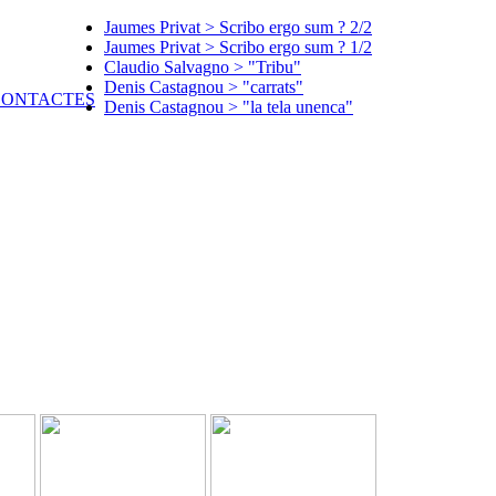
Jaumes Privat > Scribo ergo sum ? 2/2
Jaumes Privat > Scribo ergo sum ? 1/2
Claudio Salvagno > "Tribu"
Denis Castagnou > "carrats"
Denis Castagnou > "la tela unenca"