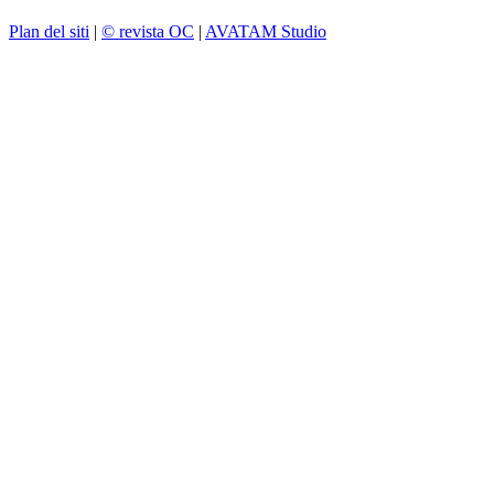
Plan del siti
|
© revista OC
|
AVATAM Studio