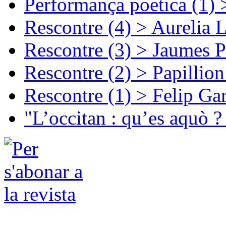
Performança poetica (1)
Rescontre (4) > Aurelia 
Rescontre (3) > Jaumes P
Rescontre (2) > Papillio
Rescontre (1) > Felip Ga
"L’occitan : qu’es aquò ?