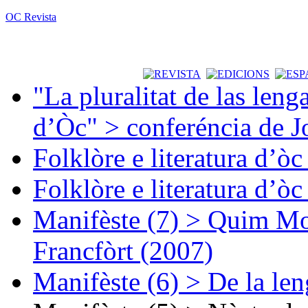
OC Revista
"La pluralitat de las lenga
d’Òc" > conferéncia de J
Folklòre e literatura d’ò
Folklòre e literatura d’ò
Manifèste (7) > Quim Mon
Francfòrt (2007)
Manifèste (6) > De la len