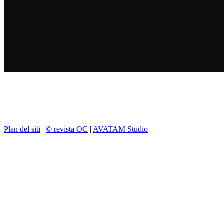
Plan del siti
|
© revista OC
|
AVATAM Studio