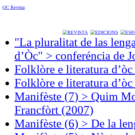
OC Revista
"La pluralitat de las lenga
d’Òc" > conferéncia de J
Folklòre e literatura d’ò
Folklòre e literatura d’ò
Manifèste (7) > Quim Mon
Francfòrt (2007)
Manifèste (6) > De la len