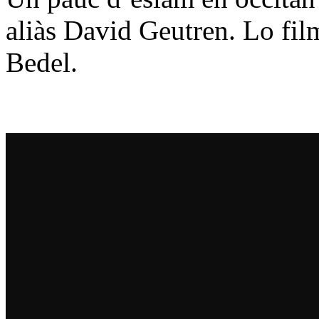
aliàs David Geutren. Lo film
Bedel.