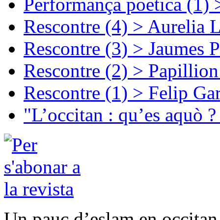
Performança poetica (1)
Rescontre (4) > Aurelia 
Rescontre (3) > Jaumes P
Rescontre (2) > Papillio
Rescontre (1) > Felip Ga
"L’occitan : qu’es aquò ?
Un pauc d’eslam en occitan