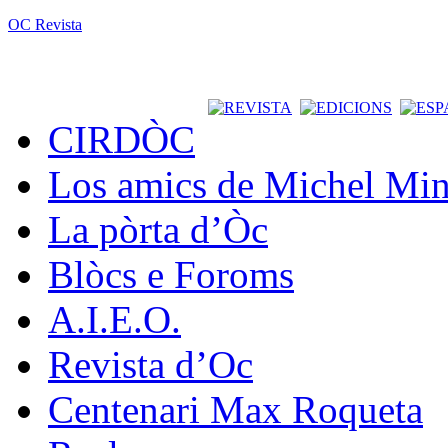
OC Revista
CIRDÒC
Los amics de Michel Min
La pòrta d’Òc
Blòcs e Foroms
A.I.E.O.
Revista d’Oc
Centenari Max Roqueta