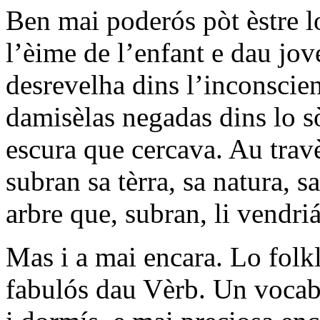
Ben mai poderós pòt èstre lo
l’èime de l’enfant e dau jo
desrevelha dins l’inconscie
damisèlas negadas dins lo s
escura que cercava. Au trav
subran sa tèrra, sa natura, 
arbre que, subran, li vendri
Mas i a mai encara. Lo folkl
fabulós dau Vèrb. Un vocabul