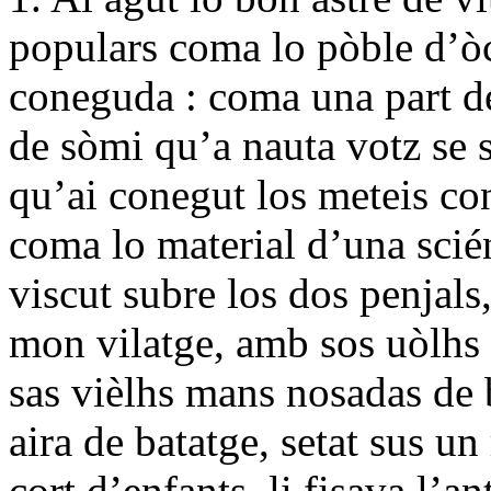
populars coma lo pòble d’òc
coneguda : coma una part de
de sòmi qu’a nauta votz se s
qu’ai conegut los meteis co
coma lo material d’una scié
viscut subre los dos penjals
mon vilatge, amb sos uòlhs 
sas vièlhs mans nosadas de 
aira de batatge, setat sus u
cort d’enfants, li fisava l’a