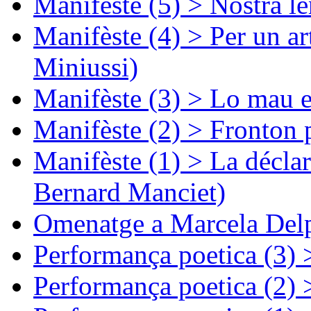
Manifèste (5) > Nòstra l
Manifèste (4) > Per un ar
Miniussi)
Manifèste (3) > Lo mau e
Manifèste (2) > Fronton 
Manifèste (1) > La décla
Bernard Manciet)
Omenatge a Marcela Delp
Performança poetica (3)
Performança poetica (2)