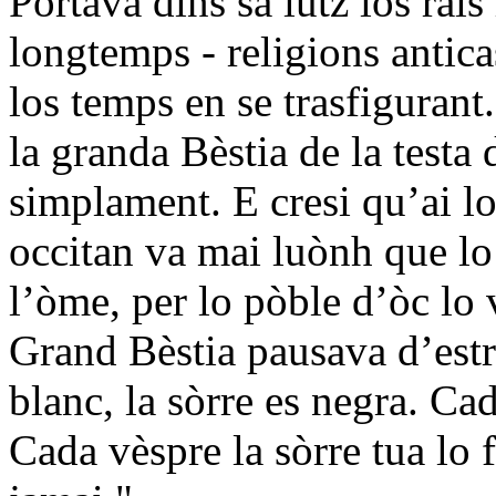
Portava dins sa lutz los rai
longtemps - religions antica
los temps en se trasfiguran
la granda Bèstia de la testa
simplament. E cresi qu’ai l
occitan va mai luònh que lo 
l’òme, per lo pòble d’òc lo 
Grand Bèstia pausava d’estr
blanc, la sòrre es negra. Cad
Cada vèspre la sòrre tua lo 