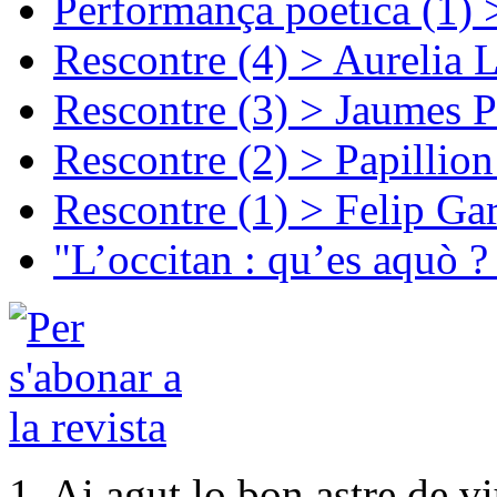
Performança poetica (1)
Rescontre (4) > Aurelia 
Rescontre (3) > Jaumes P
Rescontre (2) > Papillio
Rescontre (1) > Felip Ga
"L’occitan : qu’es aquò ?
1. Ai agut lo bon astre de v