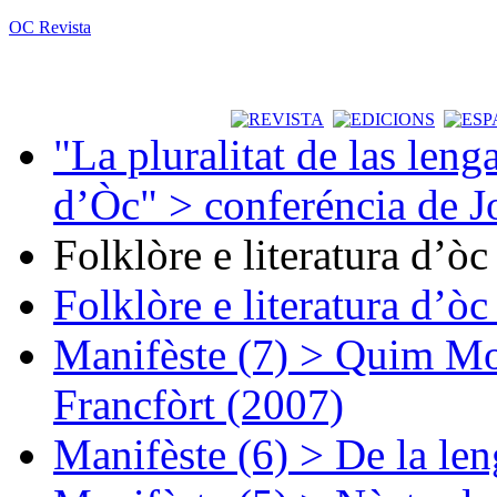
OC Revista
"La pluralitat de las lenga
d’Òc" > conferéncia de J
Folklòre e literatura d’ò
Folklòre e literatura d’ò
Manifèste (7) > Quim Mon
Francfòrt (2007)
Manifèste (6) > De la len