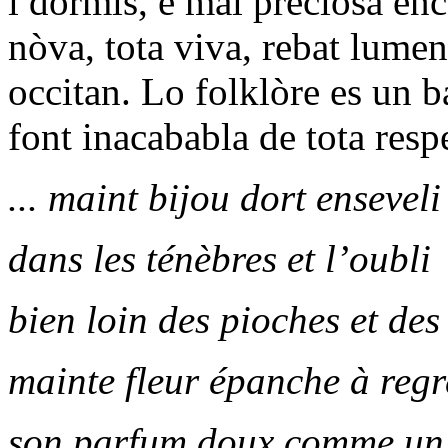
i dormís, e mai preciosa enca
nòva, tota viva, rebat lume
occitan. Lo folklòre es un b
font inacababla de tota respe
... maint bijou dort enseveli
dans les ténèbres et l’oubli
bien loin des pioches et des
mainte fleur épanche à regr
son parfum doux comme un 