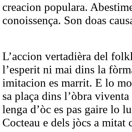
creacion populara. Abestime
conoissença. Son doas causa
L’accion vertadièra del folk
l’esperit ni mai dins la fòr
imitacion es marrit. E lo mo
sa plaça dins l’òbra viventa
lenga d’òc es pas gaire lo l
Cocteau e dels jòcs a mitat