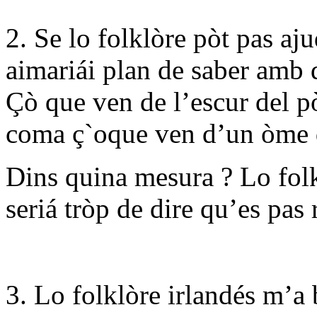
2. Se lo folklòre pòt pas aj
aimariái plan de saber amb d
Çò que ven de l’escur del pò
coma ç`oque ven d’un òme q
Dins quina mesura ? Lo folk
seriá tròp de dire qu’es pas 
3. Lo folklòre irlandés m’a