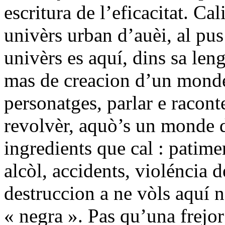
escritura de l’eficacitat. Ca
univèrs urban d’auèi, al pus
univèrs es aquí, dins sa leng
mas de creacion d’un monde o
personatges, parlar e racon
revolvèr, aquò’s un monde de
ingredients que cal : patime
alcòl, accidents, violéncia 
destruccion a ne vòls aquí 
« negra ». Pas qu’una frejor 