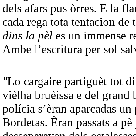
dels afars pus òrres. E la f
cada rega tota tentacion de
dins la pèl
es un immense r
Ambe l’escritura per sol sa
"
Lo cargaire partiguèt tot d
vièlha bruèissa e del grand 
polícia s’èran aparcadas un 
Bordetas. Èran passats a pè
desseparavan dels ostalasses