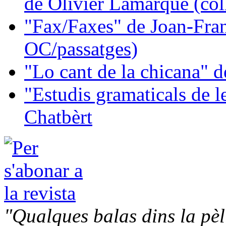
de Olivier Lamarque (col
"Fax/Faxes" de Joan-Fran
OC/passatges)
"Lo cant de la chicana"
"Estudis gramaticals de 
Chatbèrt
"Qualques balas dins la pèl