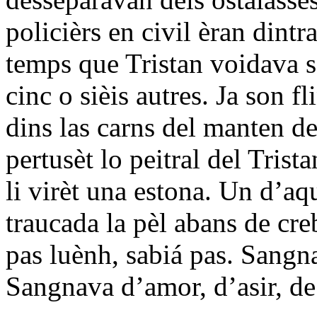
policièrs en civil èran dintr
temps que Tristan voidava s
cinc o sièis autres. Ja son f
dins las carns del manten de
pertusèt lo peitral del Trist
li virèt una estona. Un d’aq
traucada la pèl abans de cre
pas luènh, sabiá pas. Sangn
Sangnava d’amor, d’asir, de