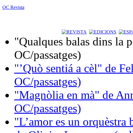
OC Revista
"Qualques balas dins la 
OC/passatges)
"’Quò sentiá a cèl" de Fe
OC/passatges)
"Magnòlia en mà" de Ann
OC/passatges)
"L’amor es un orquèstra 