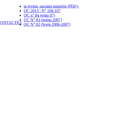
la revista -ancians numeròs (PDF)-
OC 2013 : N° 106-107
OC n° 84 (estiu 07)
OC N° 83 (prima 2007)
OC N° 82 (Ivern 2006-2007)