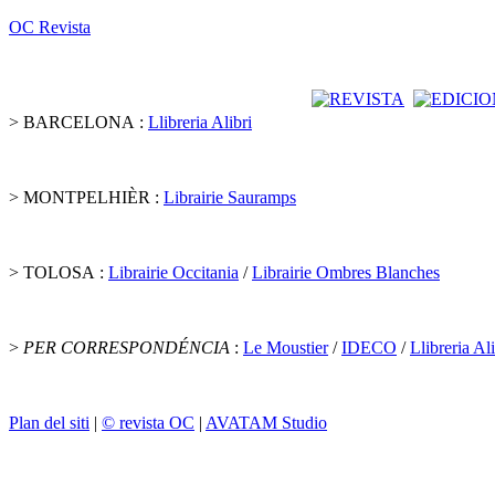
OC Revista
> BARCELONA :
Llibreria Alibri
> MONTPELHIÈR :
Librairie Sauramps
> TOLOSA :
Librairie Occitania
/
Librairie Ombres Blanches
>
PER CORRESPONDÉNCIA
:
Le Moustier
/
IDECO
/
Llibreria Ali
Plan del siti
|
© revista OC
|
AVATAM Studio