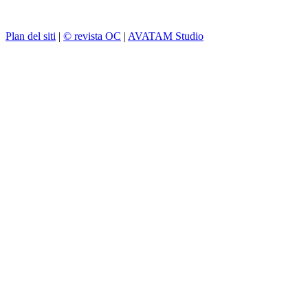
Plan del siti
|
© revista OC
|
AVATAM Studio