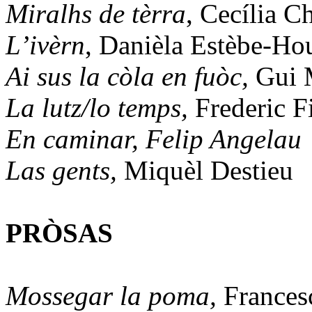
Miralhs de tèrra
, Cecília C
L’ivèrn
, Danièla Estèbe-Ho
Ai sus la còla en fuòc,
Gui 
La lutz/lo temps,
Frederic F
En caminar, Felip Angelau
Las gents,
Miquèl Destieu
PRÒSAS
Mossegar la poma,
Frances