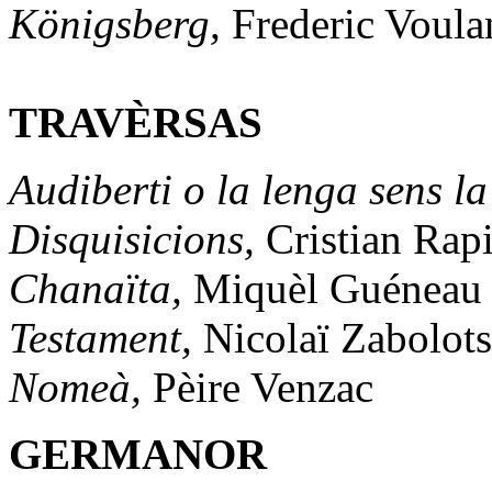
Königsberg,
Frederic Voula
TRAVÈRSAS
Audiberti o la lenga sens l
Disquisicions,
Cristian Rap
Chanaïta,
Miquèl Guéneau
Testament,
Nicolaï Zabolots
Nomeà,
Pèire Venzac
GERMANOR