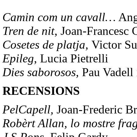
Camin com un cavall…
Ang
Tren de nit
, Joan-Francesc 
Cosetes de platja,
Victor S
Epileg
, Lucia Pietrelli
Dies saborosos,
Pau Vadell 
RECENSIONS
PelCapell,
Joan-Frederic B
Robèrt Allan, lo mostre frag
J S Pons,
Felip Gardy